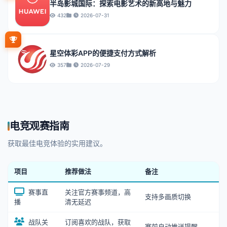
半岛影城国际：探索电影艺术的新高地与魅力
432
2026-07-31
星空体彩APP的便捷支付方式解析
357
2026-07-29
电竞观赛指南
获取最佳电竞体验的实用建议。
项目
推荐做法
备注
赛事直
关注官方赛事频道，高
支持多画质切换
播
清无延迟
战队关
订阅喜欢的战队，获取
赛前自动推送提醒