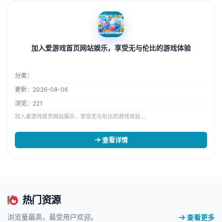
加入爱游戏首页网站娱乐，享受无与伦比的游戏体验
分类：
更新：2026-08-06
浏览：221
加入爱游戏首页网站娱乐，享受无与伦比的游戏体验 …
查看详情
热门资源
浏览量最高，最受用户欢迎。
查看更多