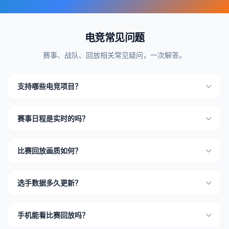
电竞常见问题
赛事、战队、回放相关常见疑问，一次解答。
支持哪些电竞项目？
赛事日程是实时的吗？
比赛回放画质如何？
选手数据多久更新？
手机能看比赛回放吗？