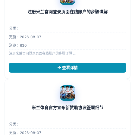
注册米兰官网登录页面在线账户的步骤详解
分类：
更新：2026-08-07
浏览：630
注册米兰官网登录页面在线账户的步骤详解 …
查看详情
米兰体育官方宣布新赞助协议签署细节
分类：
更新：2026-08-07