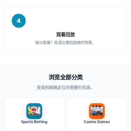
4
观看回放
错过直播？高清比赛回放随时观看。
浏览全部分类
按类别精确定位你需要的资源。
Sports Betting
Casino Games