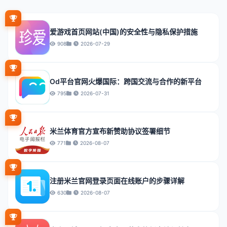
爱游戏首页网站(中国)的安全性与隐私保护措施
908
2026-07-29
Od平台官网火爆国际：跨国交流与合作的新平台
795
2026-07-31
米兰体育官方宣布新赞助协议签署细节
771
2026-08-07
注册米兰官网登录页面在线账户的步骤详解
630
2026-08-07