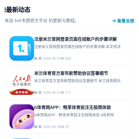
最新动态
来自 bet韦德官方平台 的更新与教程。
查看全部
注册米兰官网登录页面在线账户的步骤详解
注册米兰官网登录页面在线账户的步骤详解 本文将详
2026-08-07
630
米兰体育官方宣布新赞助协议签署细节
米兰体育官方宣布新赞助协议签署细节 米兰体育俱乐
2026-08-07
771
b体育网APP：畅享体育投注无极限体验
b体育网APP：畅享体育投注无极限体验 b体育网
2026-08-06
37