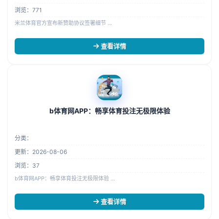
浏览：771
米兰体育官方宣布新赞助协议签署细节 …
查看详情
b体育网APP：畅享体育投注无极限体验
分类：
更新：2026-08-06
浏览：37
b体育网APP：畅享体育投注无极限体验 …
查看详情